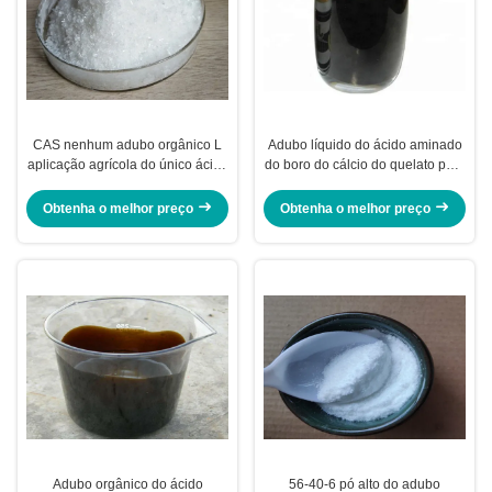
CAS nenhum adubo orgânico L
Adubo líquido do ácido aminado
aplicação agrícola do único ácido
do boro do cálcio do quelato para
aminado 56-40-6 da glicina
o ajuste do fruto da manga
Obtenha o melhor preço
Obtenha o melhor preço
Adubo orgânico do ácido
56-40-6 pó alto do adubo