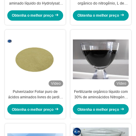
aminado líquido do Hydrolysate
orgânico do nitrogênio, L de
para vegetais das plantas
cristal ácidos aminados para
plantas
Obtenha o melhor preço
Obtenha o melhor preço
Vídeo
Vídeo
Pulverizador Foliar puro de
Fertilizante orgânico líquido com
ácidos aminados livres do jardim
30% de aminoácidos Nitrogénio
usado no crescimento vegetal da
de origem vegetal
agricultura 52%
Obtenha o melhor preço
Obtenha o melhor preço