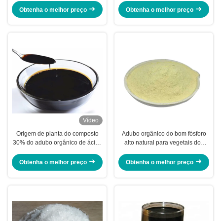
elementos de traço
Obtenha o melhor preço
Obtenha o melhor preço
Vídeo
Origem de planta do composto
Adubo orgânico do bom fósforo
30% do adubo orgânico de ácido
alto natural para vegetais dos
aminado livre do vegetal
tomates
Obtenha o melhor preço
Obtenha o melhor preço