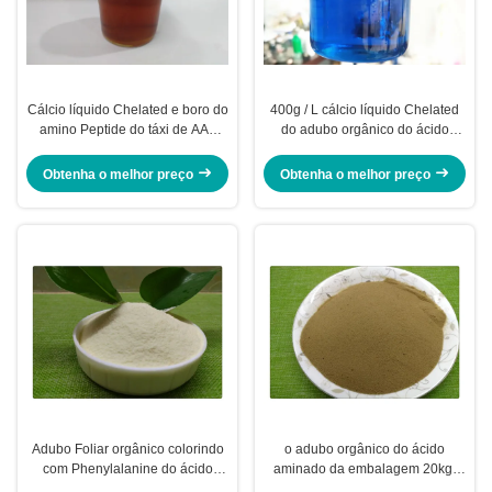
Cálcio líquido Chelated e boro do
400g / L cálcio líquido Chelated
amino Peptide do táxi de AAL
do adubo orgânico do ácido
adubo solúvel em água
aminado amino com boro
Obtenha o melhor preço
Obtenha o melhor preço
Adubo Foliar orgânico colorindo
o adubo orgânico do ácido
com Phenylalanine do ácido
aminado da embalagem 20kg,
aminado e L - metionina
ácido aminado Chelated o pó dos