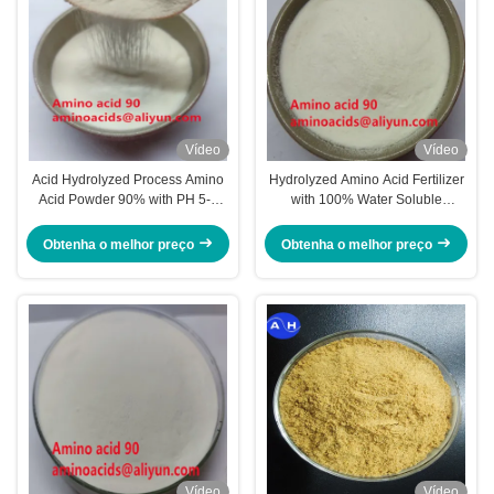
Vídeo
Vídeo
Acid Hydrolyzed Process Amino
Hydrolyzed Amino Acid Fertilizer
Acid Powder 90% with PH 5-7
with 100% Water Soluble
and 100% Water Soluble for
Formula for Enhanced Nutrient
Enhanced Plant Growth
Uptake and Plant Growth
Obtenha o melhor preço
Obtenha o melhor preço
Vídeo
Vídeo