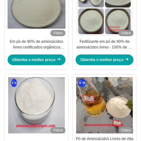
Vídeo
Vídeo
Em pó de 90% de aminoácidos
Fertilizante em pó de 90% de
livres certificados orgânicos
aminoácidos livres - 100% de pó
provenientes de um processo de
amarelo claro solúvel em água
hidrolização ácida para melhorar
para o crescimento das plantas
Obtenha o melhor preço
Obtenha o melhor preço
o crescimento das plantas
Vídeo
Vídeo
Pó de Aminoácidos Livres de Alta