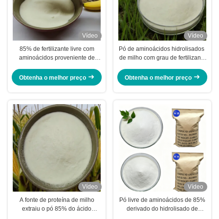
Vídeo
Vídeo
85% de fertilizante livre com
Pó de aminoácidos hidrolisados ​​
aminoácidos proveniente de
de milho com grau de fertilizante
proteína de milho - 100% de
agrícola 85%
estimulante de crescimento de
Obtenha o melhor preço
Obtenha o melhor preço
plantas solúvel em água
Vídeo
Vídeo
A fonte de proteína de milho
Pó livre de aminoácidos de 85%
extraiu o pó 85% do ácido
derivado do hidrolisado de
aminado com processo
proteína de milho fermentado