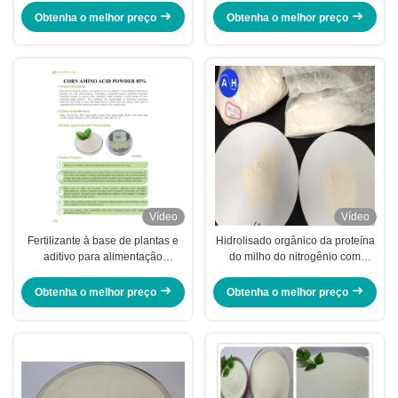
enzimático da hidrólise
para fertilizante à base de plantas
Obtenha o melhor preço
Obtenha o melhor preço
Vídeo
Vídeo
Fertilizante à base de plantas e
Hidrolisado orgânico da proteína
aditivo para alimentação
do milho do nitrogênio com
derivado de proteína de milho
ácidos aminados livres altos 85%
fermentada em pó de
Obtenha o melhor preço
Obtenha o melhor preço
aminoácidos 85%