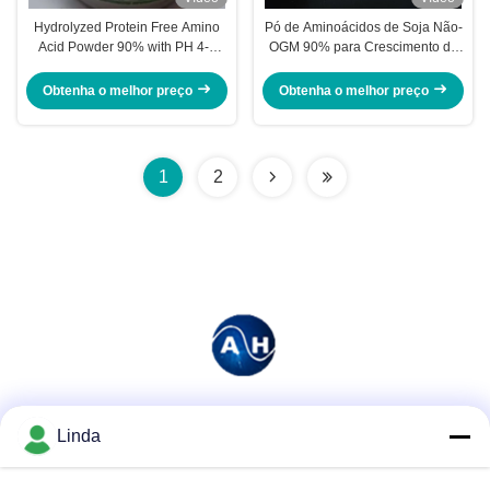
Hydrolyzed Protein Free Amino
Pó de Aminoácidos de Soja Não-
Acid Powder 90% with PH 4-6
OGM 90% para Crescimento de
and 100% Water Soluble for Anti-
Plantas
drought Agriculture
Obtenha o melhor preço
Obtenha o melhor preço
1
2
Redes Sociais
Linda