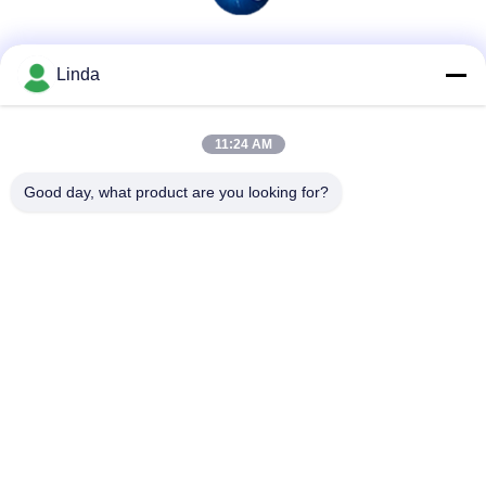
Redes Sociais
Linda
11:24 AM
Contato rápido
Good day, what product are you looking for?
Telefone
86-136-99415698
E-mail
cdaohe88@aliyun.com
Endereço
4-502, avenida de No.8 Yingbin, distrito de Jinniu, Chengdu,
Sichuan, China
Política de Privacidade
|
Mapa do Site