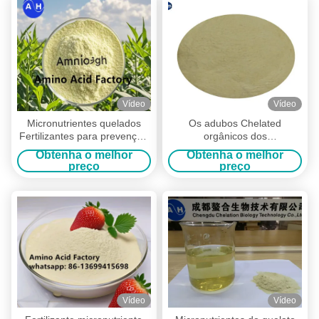
Vídeo
Vídeo
Micronutrientes quelados
Os adubos Chelated
Fertilizantes para prevenção
orgânicos dos
da podridão das flores em
micronutrientes para plantas
Obtenha o melhor
Obtenha o melhor
tomates e árvores frutíferas
notificaram categorias
preço
preço
Vídeo
Vídeo