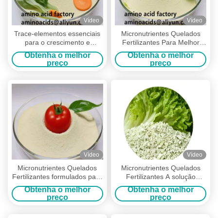
Vídeo
Vídeo
Trace-elementos essenciais
Micronutrientes Quelados
para o crescimento e
Fertilizantes Para Melhor
desenvolvimento das plantas
Absorção de Nutrientes e
Obtenha o melhor
Obtenha o melhor
em micronutrientes quelados
Melhor Saúde das Plantas
preço
preço
Vídeo
Vídeo
Micronutrientes Quelados
Micronutrientes Quelados
Fertilizantes formulados para
Fertilizantes A solução
prevenir a fixação de
perfeita para uma nutrição
Obtenha o melhor
Obtenha o melhor
nutrientes e promover a
ideal das plantas e tolerância
preço
preço
absorção por raízes e
ao estresse
folhagens