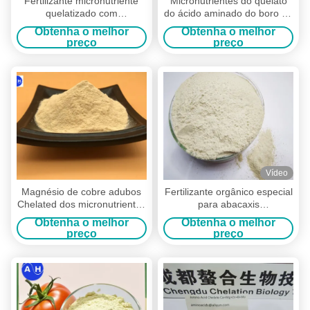
Fertilizante micronutriente
Micronutrientes do quelato
quelatizado com
do ácido aminado do boro do
aminoácidos para a
molibdênio em campos da
Obtenha o melhor
Obtenha o melhor
qualidade da fruta
agricultura
preço
preço
Vídeo
Magnésio de cobre adubos
Fertilizante orgânico especial
Chelated dos micronutrientes
para abacaxis
e adubo Chelated do zinco
Micronutrientes quelados
Obtenha o melhor
Obtenha o melhor
Aminoácidos Cu Fe Zn Mn
preço
preço