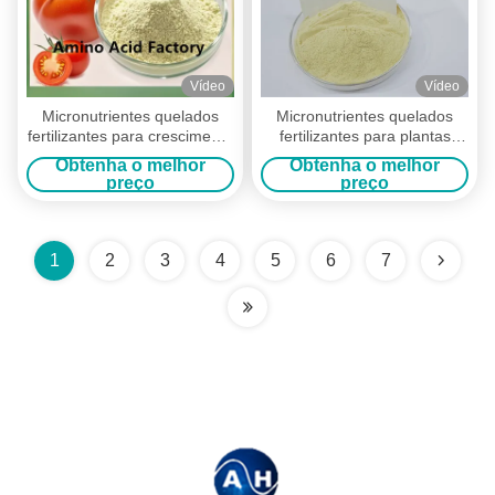
Vídeo
Vídeo
Micronutrientes quelados
Micronutrientes quelados
fertilizantes para crescimento
fertilizantes para plantas
e tolerância ao estresse
robustas e resistentes a
Obtenha o melhor
Obtenha o melhor
doenças
preço
preço
1
2
3
4
5
6
7