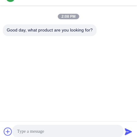
2:08 PM
Contato rápido
Good day, what product are you looking for?
Telefone
86-136-99415698
E-mail
cdaohe88@aliyun.com
Endereço
4-502, avenida de No.8 Yingbin, distrito de Jinniu, Chengdu,
Sichuan, China
Política de Privacidade
|
Mapa do Site
China bom Qualidade Adubo do líquido do ácido aminado
Fornecedor. Copyright © 2019-2026 Chengdu Chelation Biology
Technology Co., Ltd. Todos. Todos os direitos reservados.