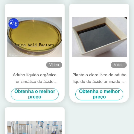
Vídeo
Vídeo
Adubo líquido orgânico
Plante o cloro livre do adubo
enzimático do ácido
líquido do ácido aminado da
aminado 50% do processo
fonte 30% da embalagem 1L
Obtenha o melhor
Obtenha o melhor
da hidrólise
preço
preço