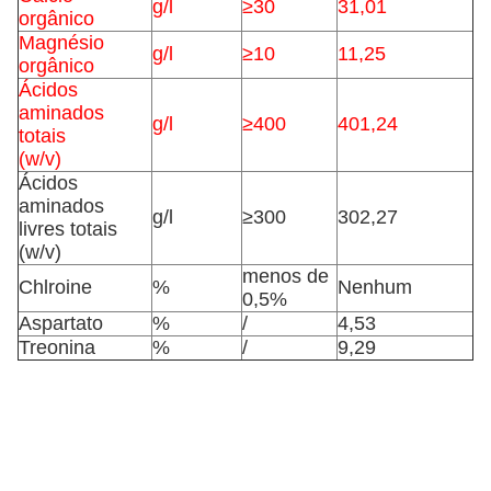
g/l
≥30
31,01
orgânico
Magnésio
g/l
≥10
11,25
orgânico
Ácidos
aminados
g/l
≥400
401,24
totais
(w/v)
Ácidos
aminados
g/l
≥300
302,27
livres totais
(w/v)
menos de
Chlroine
%
Nenhum
0,5%
Aspartato
%
/
4,53
Treonina
%
/
9,29