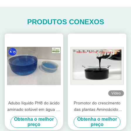
PRODUTOS CONEXOS
Vídeo
Adubo líquido PH8 do ácido
Promotor do crescimento
aminado solúvel em água do
das plantas Aminoácidos
zinco de 10%
Quelados Ca-Mg Fertilizante
Obtenha o melhor
Obtenha o melhor
orgânico líquido especial
preço
preço
para árvores frutíferas