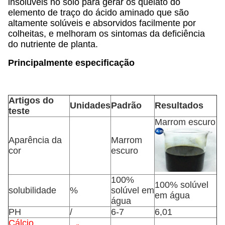
insolúveis no solo para gerar os quelato do
elemento de traço do ácido aminado que são
altamente solúveis e absorvidos facilmente por
colheitas, e melhoram os sintomas da deficiência
do nutriente de planta.
Principalmente especificação
Artigos do
Unidades
Padrão
Resultados
teste
Marrom escuro
Aparência da
Marrom
cor
escuro
100%
100% solúvel
solubilidade
%
solúvel em
em água
água
PH
/
6-7
6,01
Cálcio