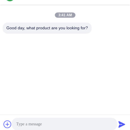
3:41 AM
Contato rápido
Good day, what product are you looking for?
Telefone
86-136-99415698
E-mail
cdaohe88@aliyun.com
Endereço
4-502, avenida de No.8 Yingbin, distrito de Jinniu, Chengdu,
Sichuan, China
Política de Privacidade
|
Mapa do Site
China bom Qualidade Adubo do líquido do ácido aminado
Fornecedor. Copyright © 2019-2026 Chengdu Chelation Biology
Technology Co., Ltd. Todos. Todos os direitos reservados.