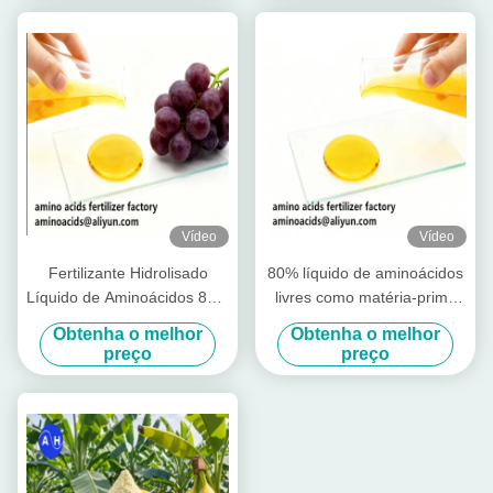
Vídeo
Vídeo
Fertilizante Hidrolisado
80% líquido de aminoácidos
Líquido de Aminoácidos 80%
livres como matéria-prima
com Aminoácidos Livres
para a produção de
Obtenha o melhor
Obtenha o melhor
≥750g/L, Nitrogênio Total
fertilizantes solúveis em
preço
preço
≥12,0% e Alta Solubilidade
água
para Agricultura Orgânica