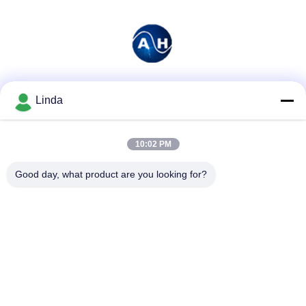
Redes Sociais
Linda
10:02 PM
Contato rápido
Good day, what product are you looking for?
Telefone
86-136-99415698
E-mail
cdaohe88@aliyun.com
Endereço
4-502, avenida de No.8 Yingbin, distrito de Jinniu, Chengdu,