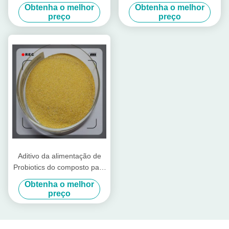
alimentação com proteína
criação com aminoácidos
Obtenha o melhor
Obtenha o melhor
bruta para o moinho de
altamente concentrados
preço
preço
alimentação
Aditivo da alimentação de
Probiotics do composto para
rebanhos animais e aves
Obtenha o melhor
domésticas
preço