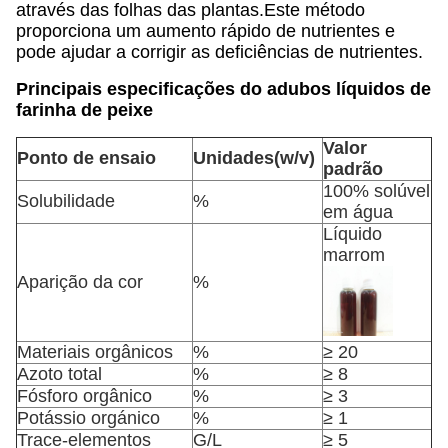
através das folhas das plantas.Este método
proporciona um aumento rápido de nutrientes e
pode ajudar a corrigir as deficiências de nutrientes.
Principais especificações do adubos líquidos de
farinha de peixe
Valor
Ponto de ensaio
Unidades
(w/v)
padrão
100% solúvel
Solubilidade
%
em água
Líquido
marrom
Aparição da cor
%
Materiais orgânicos
%
≥ 20
Azoto total
%
≥ 8
Fósforo orgânico
%
≥ 3
Potássio orgánico
%
≥ 1
Trace-elementos
G/L
≥ 5