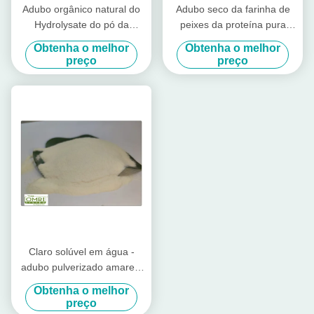
Adubo orgânico natural do
Adubo seco da farinha de
Hydrolysate do pó da
peixes da proteína pura
proteína de peixes
extraído do Hydrolysate dos
Obtenha o melhor
Obtenha o melhor
peixes de bacalhau
preço
preço
Claro solúvel em água -
adubo pulverizado amarelo
da proteína de peixes com
Obtenha o melhor
ácido aminado de 80%
preço