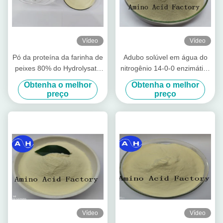
Vídeo
Vídeo
Pó da proteína da farinha de
Adubo solúvel em água do
peixes 80% do Hydrolysate
nitrogênio 14-0-0 enzimático
extraído do saco 50lb dos
animal do pó do ácido
Obtenha o melhor
Obtenha o melhor
peixes de bacalhau (15-1-1)
aminado da proteína
preço
preço
Vídeo
Vídeo