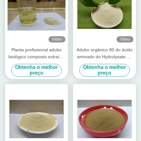
Vídeo
Vídeo
Planta profissional adubo
Adubo orgânico 80 do ácido
biológico composto extraído
aminado do Hydrolysate da
do pó 70% do ácido
proteína de soja
Obtenha o melhor
Obtenha o melhor
aminado
preço
preço