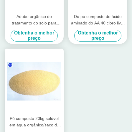
Adubo orgânico do
Do pó composto do ácido
tratamento do solo para
aminado do AA 40 cloro livre
vegetais com nutrição dos
com fonte animal para a
Obtenha o melhor
Obtenha o melhor
ácidos aminados
batata
preço
preço
Pó composto 20kg solúvel
em água orgânico/saco do
ácido aminado da agricultura