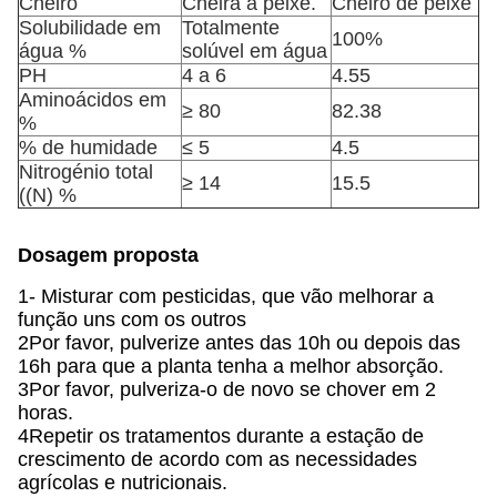
Cheiro
Cheira a peixe.
Cheiro de peixe
Solubilidade em
Totalmente
100%
água %
solúvel em água
PH
4 a 6
4.55
Aminoácidos em
≥ 80
82.38
%
% de humidade
≤ 5
4.5
Nitrogénio total
≥ 14
15.5
((N) %
Dosagem proposta
1- Misturar com pesticidas, que vão melhorar a
função uns com os outros
2Por favor, pulverize antes das 10h ou depois das
16h para que a planta tenha a melhor absorção.
3Por favor, pulveriza-o de novo se chover em 2
horas.
4Repetir os tratamentos durante a estação de
crescimento de acordo com as necessidades
agrícolas e nutricionais.