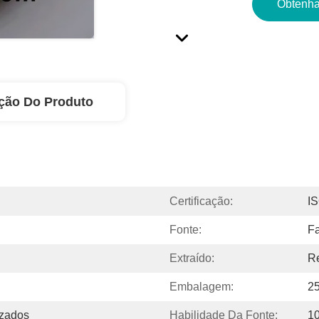
Obtenha
ção Do Produto
Certificação:
I
Fonte:
Fa
Extraído:
Re
Embalagem:
2
izados
Habilidade Da Fonte:
1