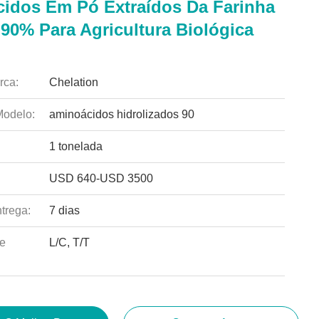
idos Em Pó Extraídos Da Farinha
 90% Para Agricultura Biológica
rca:
Chelation
odelo:
aminoácidos hidrolizados 90
1 tonelada
USD 640-USD 3500
trega:
7 dias
e
L/C, T/T