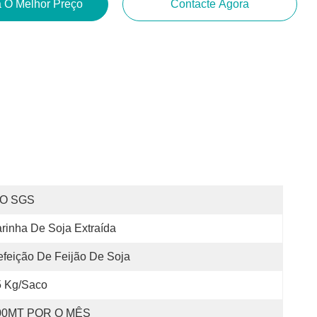
 O Melhor Preço
Contacte Agora
SO SGS
rinha De Soja Extraída
feição De Feijão De Soja
5 Kg/saco
00MT POR O MÊS