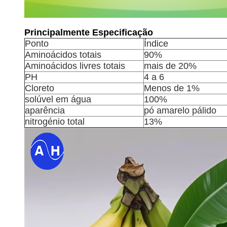
Principalmente Especificação
Ponto
Índice
Aminoácidos totais
90%
Aminoácidos livres totais
mais de 20%
PH
4 a 6
Cloreto
Menos de 1%
solúvel em água
100%
aparência
pó amarelo pálido
nitrogénio total
13%