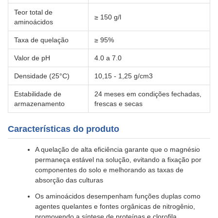
Teor total de
≥ 150 g/l
aminoácidos
Taxa de quelação
≥ 95%
Valor de pH
4.0 a 7.0
Densidade (25°C)
10,15 - 1,25 g/cm3
Estabilidade de
24 meses em condições fechadas,
armazenamento
frescas e secas
Características do produto
A quelação de alta eficiência garante que o magnésio
permaneça estável na solução, evitando a fixação por
componentes do solo e melhorando as taxas de
absorção das culturas
Os aminoácidos desempenham funções duplas como
agentes quelantes e fontes orgânicas de nitrogênio,
promovendo a síntese de proteínas e clorofila