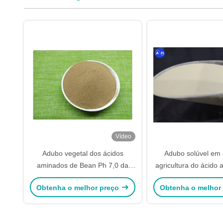
Vídeo
Adubo vegetal dos ácidos
Adubo solúvel em
aminados de Bean Ph 7,0 da
agricultura do ácido
soja para o pulverizador Foliar
matéria orgâni
Obtenha o melhor preço
Obtenha o melhor