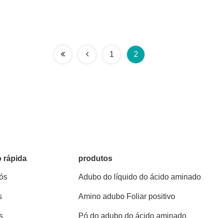
1
2
 rápida
produtos
ós
Adubo do líquido do ácido aminado
s
Amino adubo Foliar positivo
s
Pó do adubo do ácido aminado