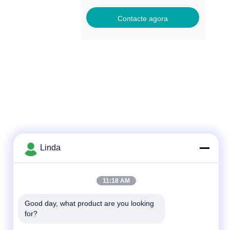
Contacte agora
Linda
Contato rápido
11:18 AM
Telefone
86-136-99415698
Good day, what product are you looking 
for?
E-mail