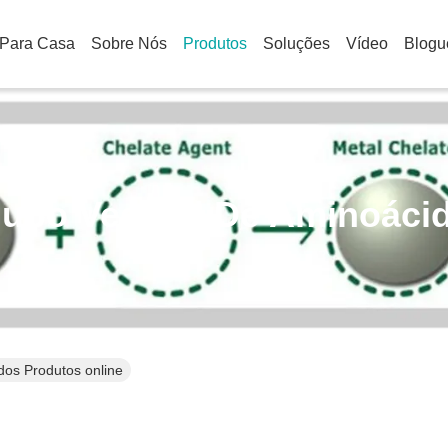
Para Casa
Sobre Nós
Produtos
Soluções
Vídeo
Blogu
ubo Vegetal De Aminoáci
dos Produtos online