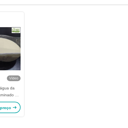
Vídeo
 água da
 aminado da
ca 40%
 preço