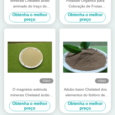
Minerais Chelated ácido
Potássio Orgânico para
aminado do traço do
Coloração de Frutas
potássio de 40% para a
Promoção Fertilizante
Obtenha o melhor
Obtenha o melhor
plantação da banana
preço
preço
Vídeo
Vídeo
O magnésio estimula
Adubo baixo Chelated dos
minerais Chelated ácido
elementos do fósforo de
aminado do crescimento
minerais do pó ácido
Obtenha o melhor
Obtenha o melhor
vegetal para o adubo
aminado solúvel
preço
preço
orgânico Foliar