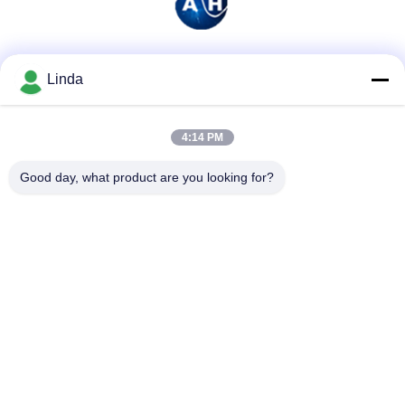
Redes Sociais
Linda
4:14 PM
Contato rápido
Good day, what product are you looking for?
Telefone
86-136-99415698
E-mail
cdaohe88@aliyun.com
Endereço
4-502, avenida de No.8 Yingbin, distrito de Jinniu, Chengdu,
Sichuan, China